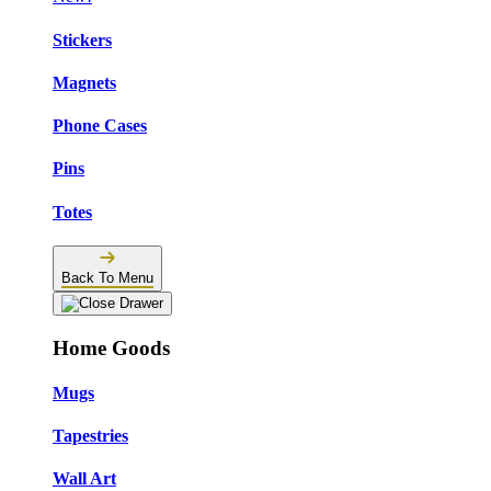
Stickers
Magnets
Phone Cases
Pins
Totes
Back To Menu
Home Goods
Mugs
Tapestries
Wall Art