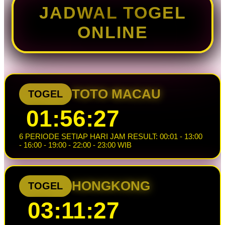
JADWAL TOGEL
ONLINE
TOTO MACAU
TOGEL
01:56:25
6 PERIODE SETIAP HARI JAM RESULT: 00:01 - 13:00
- 16:00 - 19:00 - 22:00 - 23:00 WIB
HONGKONG
TOGEL
03:11:25