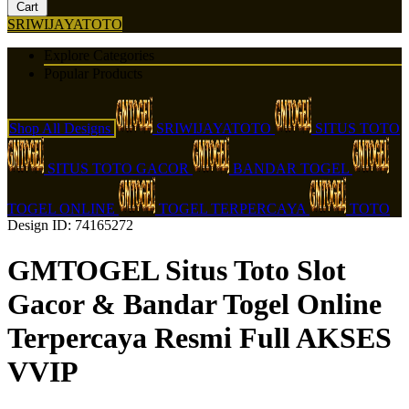
Cart
SRIWIJAYATOTO
Explore Categories
Popular Products
Shop All Designs
SRIWIJAYATOTO
SITUS TOTO
SITUS TOTO GACOR
BANDAR TOGEL
TOGEL ONLINE
TOGEL TERPERCAYA
TOTO
Design ID: 74165272
GMTOGEL Situs Toto Slot
Gacor & Bandar Togel Online
Terpercaya Resmi Full AKSES
VVIP