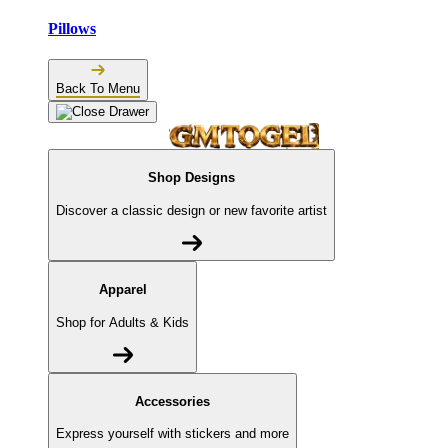
Pillows
Back To Menu
Shop Designs
Discover a classic design or new favorite artist
Apparel
Shop for Adults & Kids
Accessories
Express yourself with stickers and more