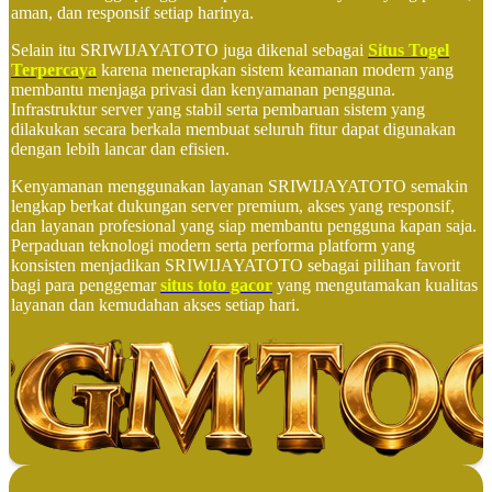
aman, dan responsif setiap harinya.
Selain itu SRIWIJAYATOTO juga dikenal sebagai
Situs Togel
Terpercaya
karena menerapkan sistem keamanan modern yang
membantu menjaga privasi dan kenyamanan pengguna.
Infrastruktur server yang stabil serta pembaruan sistem yang
dilakukan secara berkala membuat seluruh fitur dapat digunakan
dengan lebih lancar dan efisien.
Kenyamanan menggunakan layanan SRIWIJAYATOTO semakin
lengkap berkat dukungan server premium, akses yang responsif,
dan layanan profesional yang siap membantu pengguna kapan saja.
Perpaduan teknologi modern serta performa platform yang
konsisten menjadikan SRIWIJAYATOTO sebagai pilihan favorit
bagi para penggemar
situs toto gacor
yang mengutamakan kualitas
layanan dan kemudahan akses setiap hari.