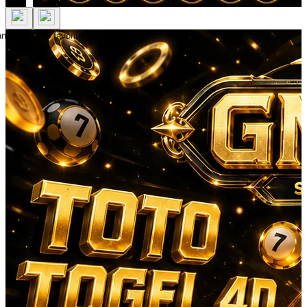
n account to favorite this design!